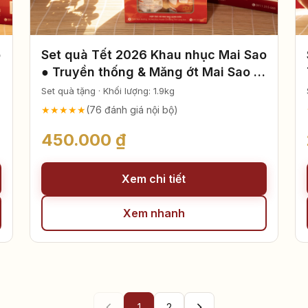
o
Set quà Tết 2026 Khau nhục Mai Sao
● Truyền thống & Măng ớt Mai Sao -
Tiết Kiệm
Set quà tặng · Khối lượng: 1.9kg
★★★★★
(76 đánh giá nội bộ)
450.000 ₫
Xem chi tiết
Xem nhanh
1
2