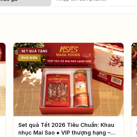
SET QUÀ TẶNG
PHỔ BIẾN
Set quà Tết 2026 Tiêu Chuẩn: Khau
nhục Mai Sao ● VIP thượng hạng –