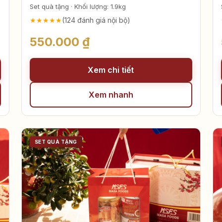
Lạp sườn Mai Sao – Măng ớt Mai Sao
Set quà tặng · Khối lượng: 1.9kg
★★★★★
(124 đánh giá nội bộ)
550.000 ₫
Xem chi tiết
Xem nhanh
SET QUÀ TẶNG