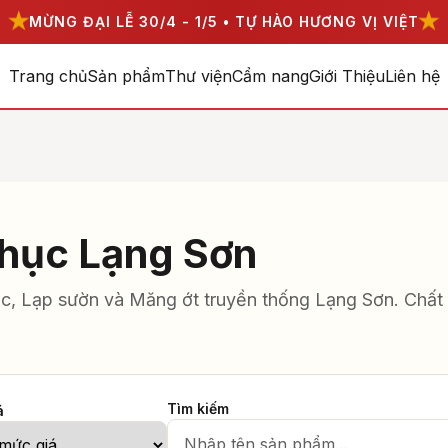
★
★
MỪNG ĐẠI LỄ 30/4 - 1/5 • TỰ HÀO HƯƠNG VỊ VIỆT
Trang chủ
Sản phẩm
Thư viện
Cẩm nang
Giới Thiệu
Liên hệ
hục Lạng Sơn
, Lạp sườn và Măng ớt truyền thống Lạng Sơn. Chất 
Tìm kiếm
á