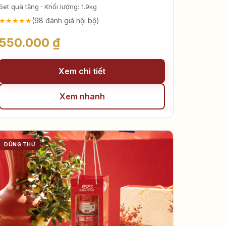
ớt Mai Sao
Set quà tặng · Khối lượng: 1.9kg
★★★★★
(98 đánh giá nội bộ)
550.000 ₫
Xem chi tiết
Xem nhanh
DÙNG THỬ