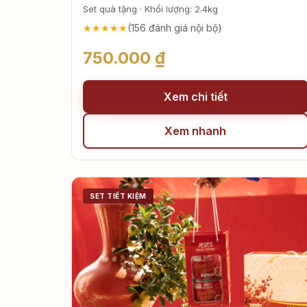
Lạp Sườn Mai Sao – Măng ớt Mai Sao
Set quà tặng · Khối lượng: 2.4kg
★★★★★
(156 đánh giá nội bộ)
750.000 ₫
Xem chi tiết
Xem nhanh
SET TIẾT KIỆM