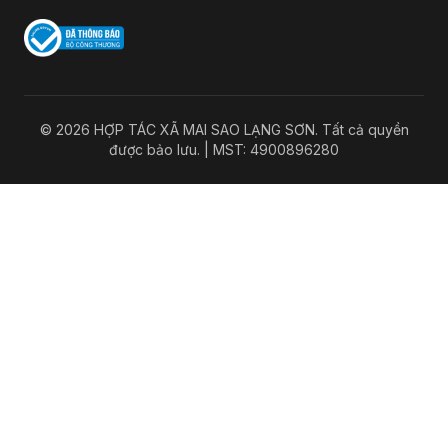
© 2026 HỢP TÁC XÃ MAI SAO LẠNG SƠN. Tất cả quyền
được bảo lưu. | MST: 4900896280